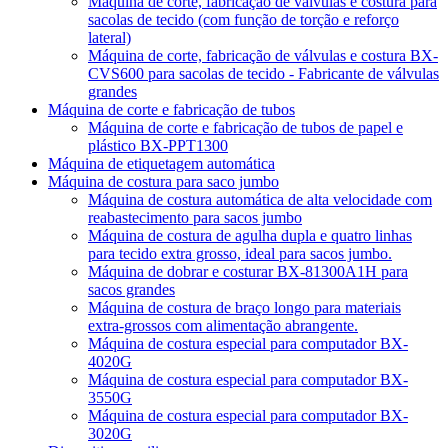
Máquina de corte, fabricação de válvulas e costura para
sacolas de tecido (com função de torção e reforço
lateral)
Máquina de corte, fabricação de válvulas e costura BX-
CVS600 para sacolas de tecido - Fabricante de válvulas
grandes
Máquina de corte e fabricação de tubos
Máquina de corte e fabricação de tubos de papel e
plástico BX-PPT1300
Máquina de etiquetagem automática
Máquina de costura para saco jumbo
Máquina de costura automática de alta velocidade com
reabastecimento para sacos jumbo
Máquina de costura de agulha dupla e quatro linhas
para tecido extra grosso, ideal para sacos jumbo.
Máquina de dobrar e costurar BX-81300A1H para
sacos grandes
Máquina de costura de braço longo para materiais
extra-grossos com alimentação abrangente.
Máquina de costura especial para computador BX-
4020G
Máquina de costura especial para computador BX-
3550G
Máquina de costura especial para computador BX-
3020G