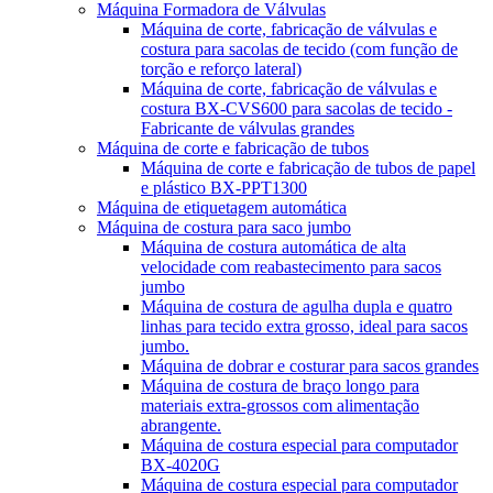
Máquina Formadora de Válvulas
Máquina de corte, fabricação de válvulas e
costura para sacolas de tecido (com função de
torção e reforço lateral)
Máquina de corte, fabricação de válvulas e
costura BX-CVS600 para sacolas de tecido -
Fabricante de válvulas grandes
Máquina de corte e fabricação de tubos
Máquina de corte e fabricação de tubos de papel
e plástico BX-PPT1300
Máquina de etiquetagem automática
Máquina de costura para saco jumbo
Máquina de costura automática de alta
velocidade com reabastecimento para sacos
jumbo
Máquina de costura de agulha dupla e quatro
linhas para tecido extra grosso, ideal para sacos
jumbo.
Máquina de dobrar e costurar para sacos grandes
Máquina de costura de braço longo para
materiais extra-grossos com alimentação
abrangente.
Máquina de costura especial para computador
BX-4020G
Máquina de costura especial para computador