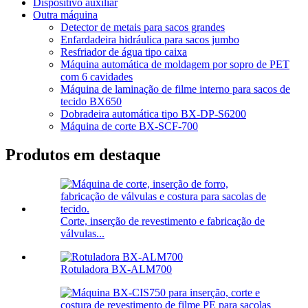
Dispositivo auxiliar
Outra máquina
Detector de metais para sacos grandes
Enfardadeira hidráulica para sacos jumbo
Resfriador de água tipo caixa
Máquina automática de moldagem por sopro de PET
com 6 cavidades
Máquina de laminação de filme interno para sacos de
tecido BX650
Dobradeira automática tipo BX-DP-S6200
Máquina de corte BX-SCF-700
Produtos em destaque
Corte, inserção de revestimento e fabricação de
válvulas...
Rotuladora BX-ALM700