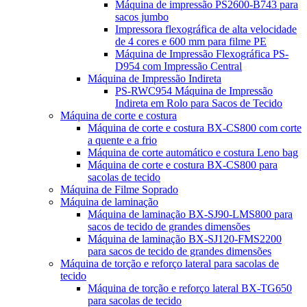
Máquina de impressão PS2600-B743 para
sacos jumbo
Impressora flexográfica de alta velocidade
de 4 cores e 600 mm para filme PE
Máquina de Impressão Flexográfica PS-
D954 com Impressão Central
Máquina de Impressão Indireta
PS-RWC954 Máquina de Impressão
Indireta em Rolo para Sacos de Tecido
Máquina de corte e costura
Máquina de corte e costura BX-CS800 com corte
a quente e a frio
Máquina de corte automático e costura Leno bag
Máquina de corte e costura BX-CS800 para
sacolas de tecido
Máquina de Filme Soprado
Máquina de laminação
Máquina de laminação BX-SJ90-LMS800 para
sacos de tecido de grandes dimensões
Máquina de laminação BX-SJ120-FMS2200
para sacos de tecido de grandes dimensões
Máquina de torção e reforço lateral para sacolas de
tecido
Máquina de torção e reforço lateral BX-TG650
para sacolas de tecido