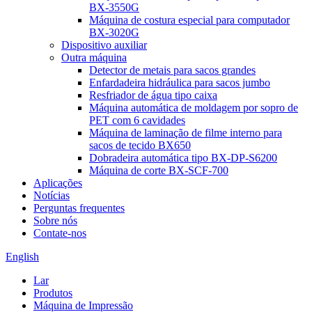
BX-3550G
Máquina de costura especial para computador
BX-3020G
Dispositivo auxiliar
Outra máquina
Detector de metais para sacos grandes
Enfardadeira hidráulica para sacos jumbo
Resfriador de água tipo caixa
Máquina automática de moldagem por sopro de
PET com 6 cavidades
Máquina de laminação de filme interno para
sacos de tecido BX650
Dobradeira automática tipo BX-DP-S6200
Máquina de corte BX-SCF-700
Aplicações
Notícias
Perguntas frequentes
Sobre nós
Contate-nos
English
Lar
Produtos
Máquina de Impressão