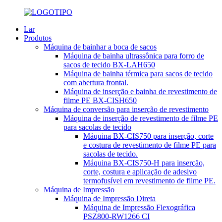
Lar
Produtos
Máquina de bainhar a boca de sacos
Máquina de bainha ultrassônica para forro de
sacos de tecido BX-LAH650
Máquina de bainha térmica para sacos de tecido
com abertura frontal.
Máquina de inserção e bainha de revestimento de
filme PE BX-CISH650
Máquina de conversão para inserção de revestimento
Máquina de inserção de revestimento de filme PE
para sacolas de tecido
Máquina BX-CIS750 para inserção, corte
e costura de revestimento de filme PE para
sacolas de tecido.
Máquina BX-CIS750-H para inserção,
corte, costura e aplicação de adesivo
termofusível em revestimento de filme PE.
Máquina de Impressão
Máquina de Impressão Direta
Máquina de Impressão Flexográfica
PSZ800-RW1266 CI