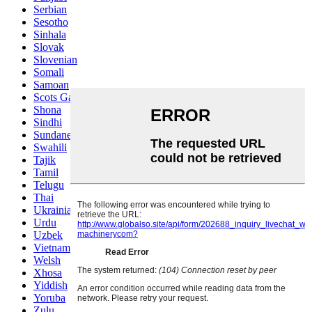
Serbian
Sesotho
Sinhala
Slovak
Slovenian
Somali
Samoan
Scots Gaelic
Shona
Sindhi
Sundanese
Swahili
Tajik
Tamil
Telugu
Thai
Ukrainian
Urdu
Uzbek
Vietnamese
Welsh
Xhosa
Yiddish
Yoruba
Zulu