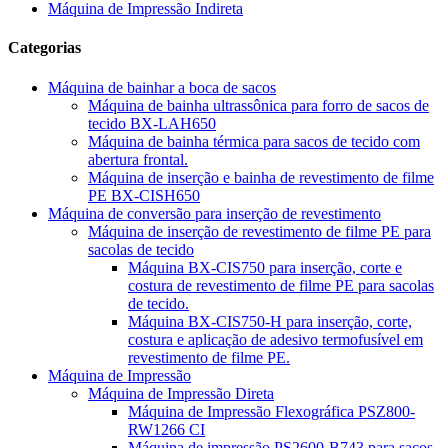
Máquina de Impressão Indireta
Categorias
Máquina de bainhar a boca de sacos
Máquina de bainha ultrassônica para forro de sacos de
tecido BX-LAH650
Máquina de bainha térmica para sacos de tecido com
abertura frontal.
Máquina de inserção e bainha de revestimento de filme
PE BX-CISH650
Máquina de conversão para inserção de revestimento
Máquina de inserção de revestimento de filme PE para
sacolas de tecido
Máquina BX-CIS750 para inserção, corte e
costura de revestimento de filme PE para sacolas
de tecido.
Máquina BX-CIS750-H para inserção, corte,
costura e aplicação de adesivo termofusível em
revestimento de filme PE.
Máquina de Impressão
Máquina de Impressão Direta
Máquina de Impressão Flexográfica PSZ800-
RW1266 CI
Máquina de impressão PS2600-B743 para sacos