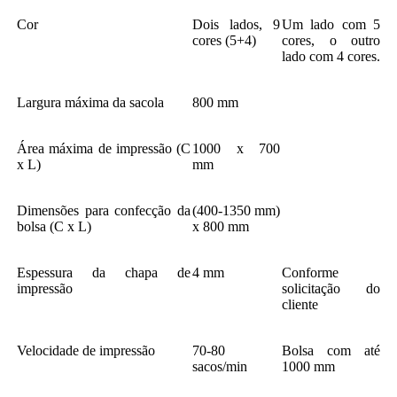
Cor
Dois lados, 9
Um lado com 5
cores (5+4)
cores, o outro
lado com 4 cores.
Largura máxima da sacola
800 mm
Área máxima de impressão (C
1000 x 700
x L)
mm
Dimensões para confecção da
(400-1350 mm)
bolsa (C x L)
x 800 mm
Espessura da chapa de
4 mm
Conforme
impressão
solicitação do
cliente
Velocidade de impressão
70-80
Bolsa com até
sacos/min
1000 mm