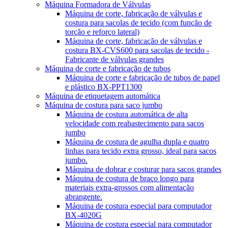
Máquina Formadora de Válvulas
Máquina de corte, fabricação de válvulas e
costura para sacolas de tecido (com função de
torção e reforço lateral)
Máquina de corte, fabricação de válvulas e
costura BX-CVS600 para sacolas de tecido -
Fabricante de válvulas grandes
Máquina de corte e fabricação de tubos
Máquina de corte e fabricação de tubos de papel
e plástico BX-PPT1300
Máquina de etiquetagem automática
Máquina de costura para saco jumbo
Máquina de costura automática de alta
velocidade com reabastecimento para sacos
jumbo
Máquina de costura de agulha dupla e quatro
linhas para tecido extra grosso, ideal para sacos
jumbo.
Máquina de dobrar e costurar para sacos grandes
Máquina de costura de braço longo para
materiais extra-grossos com alimentação
abrangente.
Máquina de costura especial para computador
BX-4020G
Máquina de costura especial para computador