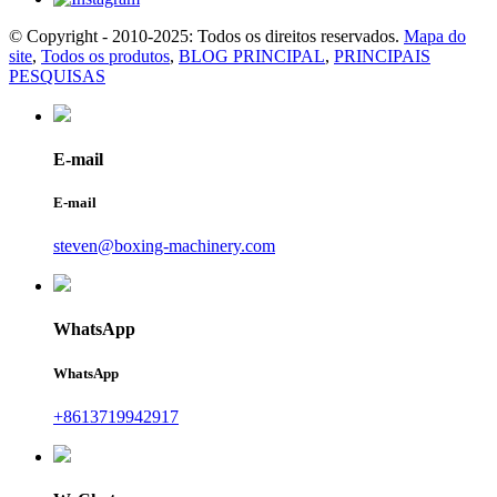
© Copyright - 2010-2025: Todos os direitos reservados.
Mapa do
site
,
Todos os produtos
,
BLOG PRINCIPAL
,
PRINCIPAIS
PESQUISAS
E-mail
E-mail
steven@boxing-machinery.com
WhatsApp
WhatsApp
+8613719942917