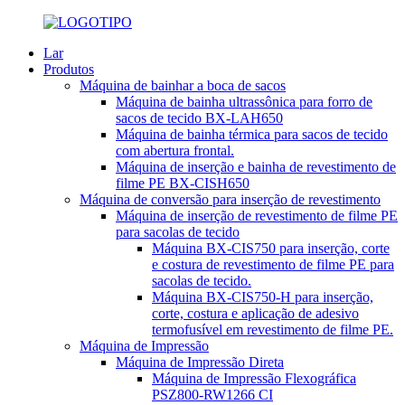
Lar
Produtos
Máquina de bainhar a boca de sacos
Máquina de bainha ultrassônica para forro de
sacos de tecido BX-LAH650
Máquina de bainha térmica para sacos de tecido
com abertura frontal.
Máquina de inserção e bainha de revestimento de
filme PE BX-CISH650
Máquina de conversão para inserção de revestimento
Máquina de inserção de revestimento de filme PE
para sacolas de tecido
Máquina BX-CIS750 para inserção, corte
e costura de revestimento de filme PE para
sacolas de tecido.
Máquina BX-CIS750-H para inserção,
corte, costura e aplicação de adesivo
termofusível em revestimento de filme PE.
Máquina de Impressão
Máquina de Impressão Direta
Máquina de Impressão Flexográfica
PSZ800-RW1266 CI