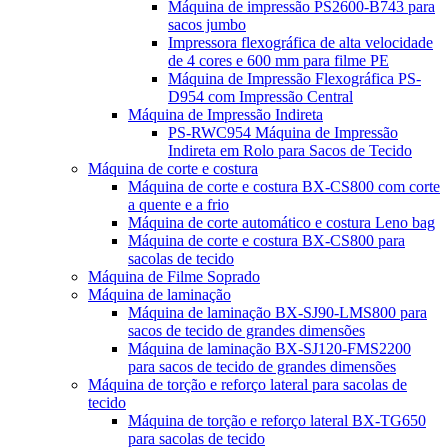
Máquina de impressão PS2600-B743 para
sacos jumbo
Impressora flexográfica de alta velocidade
de 4 cores e 600 mm para filme PE
Máquina de Impressão Flexográfica PS-
D954 com Impressão Central
Máquina de Impressão Indireta
PS-RWC954 Máquina de Impressão
Indireta em Rolo para Sacos de Tecido
Máquina de corte e costura
Máquina de corte e costura BX-CS800 com corte
a quente e a frio
Máquina de corte automático e costura Leno bag
Máquina de corte e costura BX-CS800 para
sacolas de tecido
Máquina de Filme Soprado
Máquina de laminação
Máquina de laminação BX-SJ90-LMS800 para
sacos de tecido de grandes dimensões
Máquina de laminação BX-SJ120-FMS2200
para sacos de tecido de grandes dimensões
Máquina de torção e reforço lateral para sacolas de
tecido
Máquina de torção e reforço lateral BX-TG650
para sacolas de tecido