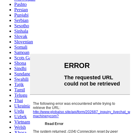
Pashto
Persian
Punjabi
Serbian
Sesotho
Sinhala
Slovak
Slovenian
Somali
Samoan
Scots Gaelic
Shona
Sindhi
Sundanese
Swahili
Tajik
Tamil
Telugu
Thai
Ukrainian
Urdu
Uzbek
Vietnamese
Welsh
Xhosa